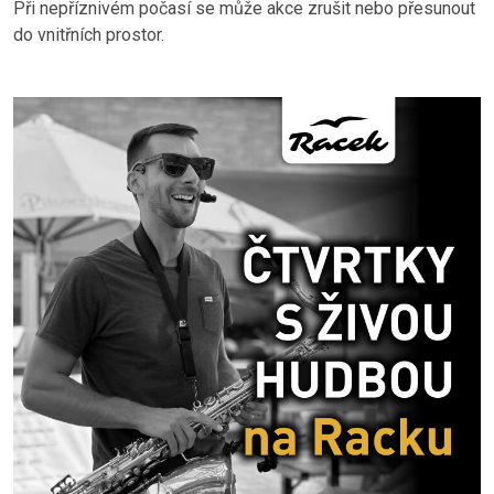
Při nepříznivém počasí se může akce zrušit nebo přesunout
do vnitřních prostor.