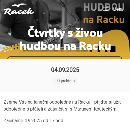
Menu
Čtvrtky s živou
hudbou na Racku
04.09.2025
Již proběhlo
Zveme Vás na taneční odpoledne na Racku - přijďte si užít
odpoledne s přáteli a zatančit si s Martinem Kouteckým.
Začínáme 4.9.2025 od 17 hod.